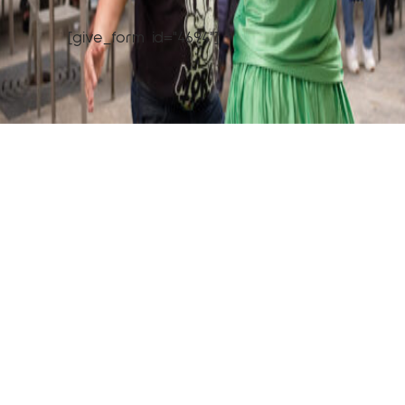
[give_form id="4694"]