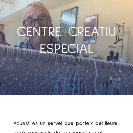
CENTRE CREATIU
ESPECIAL
Aquest és
un servei que parteix del lleure
,