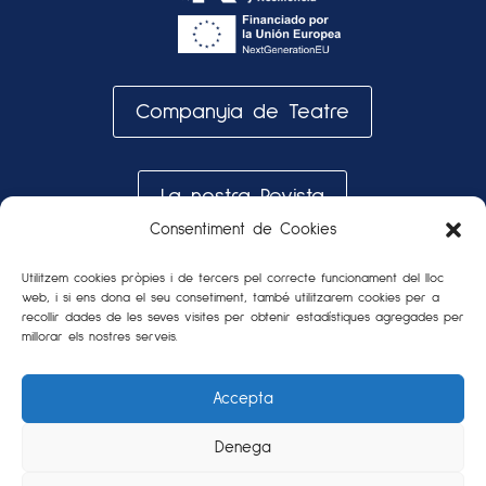
Companyia de Teatre
La nostra Revista
Consentiment de Cookies
Galeria de fotos
Utilitzem cookies pròpies i de tercers pel correcte funcionament del lloc
web, i si ens dona el seu consetiment, també utilitzarem cookies per a
recollir dades de les seves visites per obtenir estadístiques agregades per
millorar els nostres serveis.
Accepta
Denega