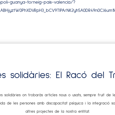
mpoli-guanya-torneig-pais-valencia/?
AABHjyztW0PhXDVRpH3_bCV9TIPArNK2yh5A0DR49n0CJ6um1
es solidàries: El Racó del T
 solidàries on trobaràs articles nous o usats, sempre fruit de l
 vida de les persones amb discapacitat psíquica i la integració s
altres projectes de la nostra entitat.