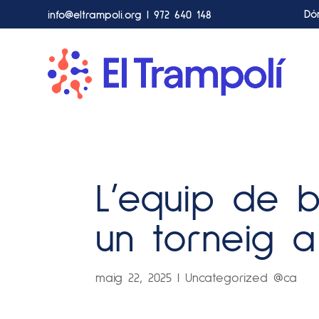
Dó
info@eltrampoli.org
|
972 640 148
L’equip de 
un torneig a
maig 22, 2025
|
Uncategorized @ca