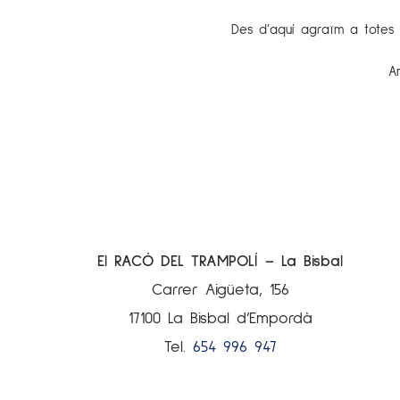
Des d’aquí agraïm a totes le
A
El RACÓ DEL TRAMPOLÍ – La Bisbal
Carrer Aigüeta, 156
17100 La Bisbal d’Empordà
Tel.
654 996 947