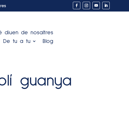
res
 diuen de nosaltres
De tu a tu
Blog
olí guanya