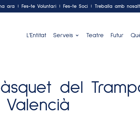
na ara
Fes-te Voluntari
Fes-te Soci
Treballa amb nosalt
El Racó del Trampolí
L’Entitat
Serveis
Teatre
Futur
Què
bàsquet del Tramp
 Valencià