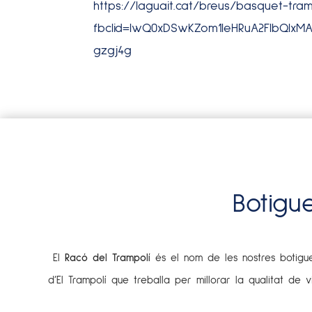
https://laguait.cat/breus/basquet-tra
fbclid=IwQ0xDSwKZom1leHRuA2FlbQIxM
gzgj4g
Botigu
El
Racó del Trampolí
és el nom de les nostres botigues
d’El Trampolí que treballa per millorar la qualitat de