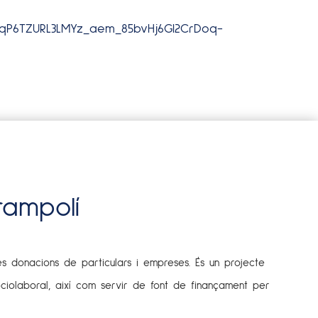
IqP6TZURL3LMYz_aem_85bvHj6Gl2CrDoq-
rampolí
es donacions de particulars i empreses. És un projecte
ociolaboral, així com servir de font de finançament per