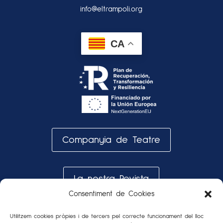
info@eltrampoli.org
CA
Companyia de Teatre
La nostra Revista
Consentiment de Cookies
Galeria de fotos
Utilitzem cookies pròpies i de tercers pel correcte funcionament del lloc