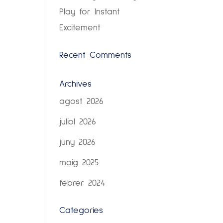
Play for Instant
Excitement
Recent Comments
Archives
agost 2026
juliol 2026
juny 2026
maig 2025
febrer 2024
Categories