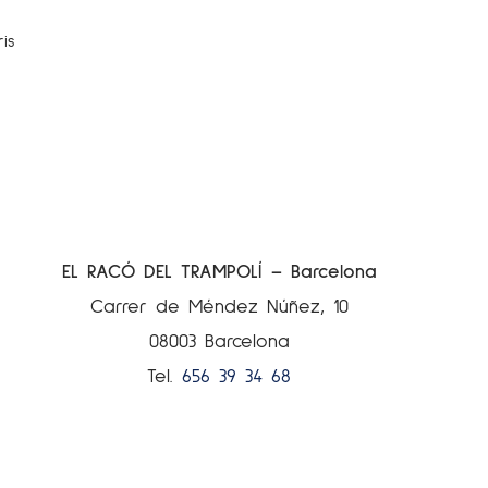
is
EL RACÓ DEL TRAMPOLÍ – Barcelona
Carrer de Méndez Núñez, 10
08003 Barcelona
Tel.
656 39 34 68