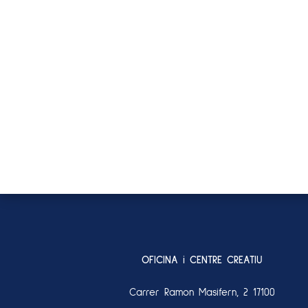
OFICINA i CENTRE CREATIU
Carrer Ramon Masifern, 2 17100