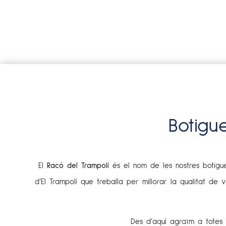
Botigu
El
Racó del Trampolí
és el nom de les nostres botigues
d’El Trampolí que treballa per millorar la qualitat de
Des d’aquí agraïm a totes le