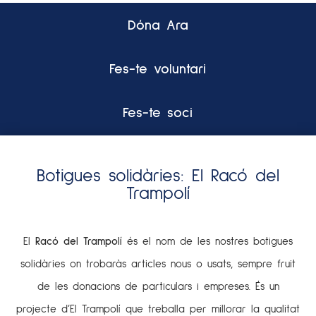
Dóna Ara
Fes-te voluntari
Fes-te soci
Botigues solidàries: El Racó del
Trampolí
El
Racó del Trampolí
és el nom de les nostres botigues
solidàries on trobaràs articles nous o usats, sempre fruit
de les donacions de particulars i empreses. És un
projecte d’El Trampolí que treballa per millorar la qualitat