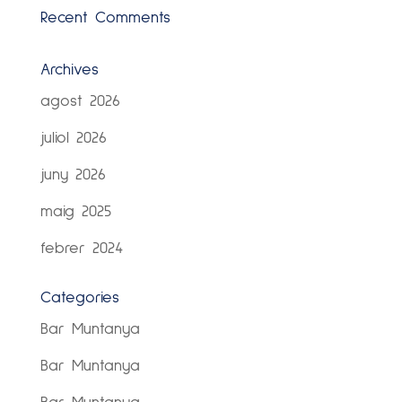
Recent Comments
Archives
agost 2026
juliol 2026
juny 2026
maig 2025
febrer 2024
Categories
Bar Muntanya
Bar Muntanya