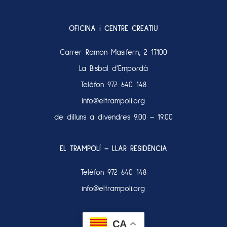
OFICINA i CENTRE CREATIU
Carrer Ramon Masifern, 2 17100
La Bisbal d’Empordà
Telèfon
972 640 148
info@eltrampoli.org
de dilluns a divendres 9.00 – 19.00
EL TRAMPOLÍ – LLAR RESIDÈNCIA
Telèfon
972 640 148
info@eltrampoli.org
CA