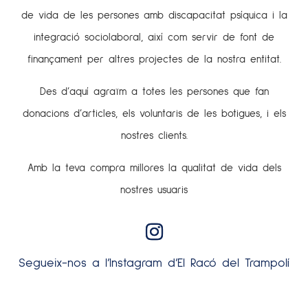
de vida de les persones amb discapacitat psíquica i la
integració sociolaboral, així com servir de font de
finançament per altres projectes de la nostra entitat.
Des d’aquí agraïm a totes les persones que fan
donacions d’articles, els voluntaris de les botigues, i els
nostres clients.
Amb la teva compra millores la qualitat de vida dels
nostres usuaris
Segueix-nos a l’Instagram d’El Racó del Trampolí