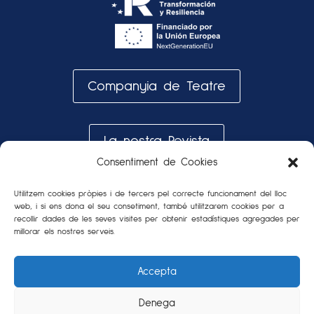
Companyia de Teatre
La nostra Revista
Consentiment de Cookies
Galeria de fotos
Utilitzem cookies pròpies i de tercers pel correcte funcionament del lloc
web, i si ens dona el seu consetiment, també utilitzarem cookies per a
recollir dades de les seves visites per obtenir estadístiques agregades per
millorar els nostres serveis.
Accepta
Denega