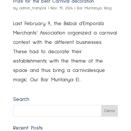
Prize for the best Carnival decoration
by
admin_trampoli
|
febr. 19, 2024
|
Bar Muntanya
,
Blog
Last February 9, the Bisbal d’Empordà
Merchants’ Association organized a carnival
contest with the different businesses.
These had to decorate their
establishments with the theme of the
space and thus bring a carnivalesque
magic. Our Bar Muntanya El...
Search
Recent Posts